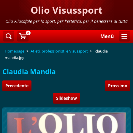
Olio Visussport
Olio Filosofale per lo sport, per l'estetica, per il benessere di tutta
la famiglia
0
Menù
Homepage
>
Atleti, professionisti e Visussport
>
claudia
mandia.jpg
Claudia Mandia
Precedente
Prossimo
Slideshow