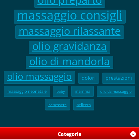
massaggio consigli
massaggio rilassante
olio gravidanza
olio di mandorla
olio massaggio
dolori
prestazioni
massaggio neonatale
mamma
baby
olio da massaggio
benessere
bellezza
Categorie