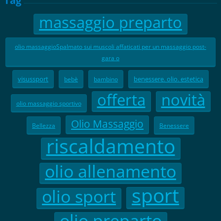
Tag
massaggio preparto
olio massaggioSpalmato sui muscoli affaticati per un massaggio post-
gara o
visussport
benessere. olio. estetica
bebè
bambino
offerta
novità
olio massaggio sportivo
Olio Massaggio
Bellezza
Benessere
riscaldamento
olio allenamento
sport
olio sport
olio preparto