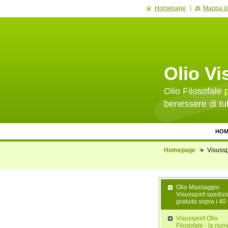
Homepage
Mappa de
Olio Vi
Olio Filosofale p
benessere di tut
HOM
Homepage
>
Visussp
Olio Massaggio
Visussport spediz
gratuita sopra i 40
Visussport Olio
Filosofale - la nuo