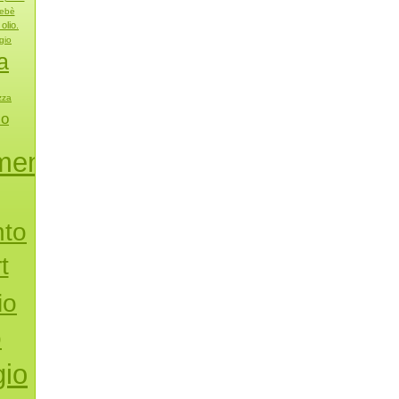
ebè
olio.
gio
a
zza
io
mento
nto
t
io
o
io