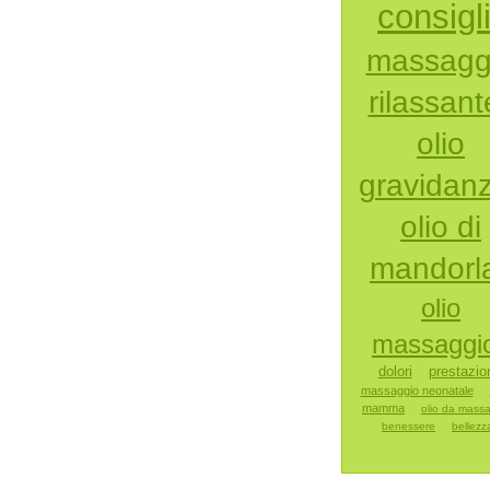
consigl
massagg
rilassant
olio
gravidan
olio di
mandorl
olio
massaggi
dolori
prestazio
massaggio neonatale
mamma
olio da mass
benessere
bellezz