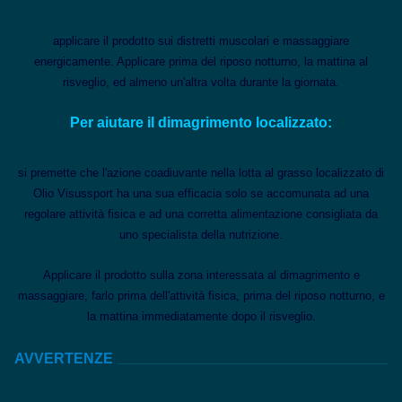
applicare il prodotto sui distretti muscolari e massaggiare
energicamente. Applicare prima del riposo notturno, la mattina al
risveglio, ed almeno un'altra volta durante la giornata.
Per aiutare il dimagrimento localizzato:
si premette che l'azione coadiuvante nella lotta al grasso localizzato di
Olio Visussport ha una sua efficacia solo se accomunata ad una
regolare attività fisica e ad una corretta alimentazione consigliata da
uno specialista della nutrizione.
Applicare il prodotto sulla zona interessata al dimagrimento e
massaggiare, farlo prima dell'attività fisica, prima del riposo notturno, e
la mattina immediatamente dopo il risveglio.
AVVERTENZE