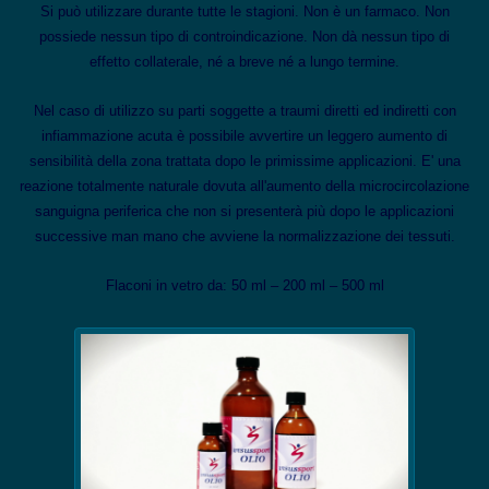
Si può utilizzare durante tutte le stagioni. Non è un farmaco. Non
possiede nessun tipo di controindicazione. Non dà nessun tipo di
effetto collaterale, né a breve né a lungo termine.
Nel caso di utilizzo su parti soggette a traumi diretti ed indiretti con
infiammazione acuta è possibile avvertire un leggero aumento di
sensibilità della zona trattata dopo le primissime applicazioni. E' una
reazione totalmente naturale dovuta all'aumento della microcircolazione
sanguigna periferica che non si presenterà più dopo le applicazioni
successive man mano che avviene la normalizzazione dei tessuti.
Flaconi in vetro da: 50 ml – 200 ml – 500 ml