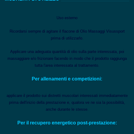
Uso esterno
Ricordarsi sempre di agitare il flacone di Olio Massaggi Visussport
prima di utilizzarlo.
Applicare una adeguata quantità di olio sulla parte interessata, poi
massaggiare e/o frizionare facendo in modo che il prodotto raggiunga
tutta l'area interessata al trattamento.
Per allenamenti e competizioni:
applicare il prodotto sui distretti muscolari interessati immediatamente
prima dell'inizio della prestazione e, qualora ve ne sia la possibilità,
anche durante le stesse.
Per il recupero energetico post-prestazione: