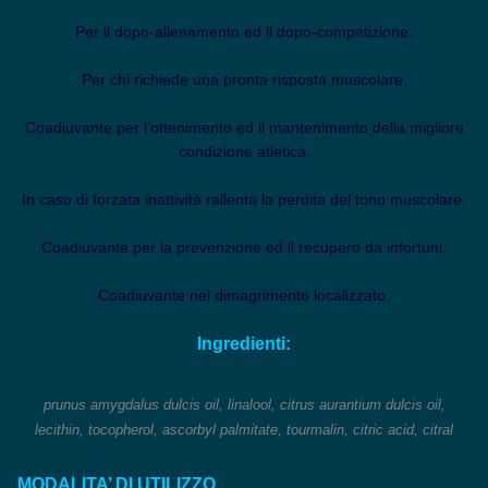
Per il dopo-allenamento ed il dopo-competizione.
Per chi richiede una pronta risposta muscolare.
Coadiuvante per l’ottenimento ed il mantenimento della migliore
condizione atletica.
In caso di forzata inattività rallenta la perdita del tono muscolare.
Coadiuvante per la prevenzione ed il recupero da infortuni.
Coadiuvante nel dimagrimento localizzato.
Ingredienti:
prunus amygdalus dulcis oil, linalool, citrus aurantium dulcis oil,
lecithin, tocopherol, ascorbyl palmitate, tourmalin, citric acid, citral
MODALITA’ DI UTILIZZO