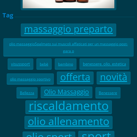
Tag
massaggio preparto
olio massaggioSpalmato sui muscoli affaticati per un massaggio post-
gara o
visussport
benessere. olio. estetica
bebè
bambino
offerta
novità
olio massaggio sportivo
Olio Massaggio
Bellezza
Benessere
riscaldamento
olio allenamento
sport
olio sport