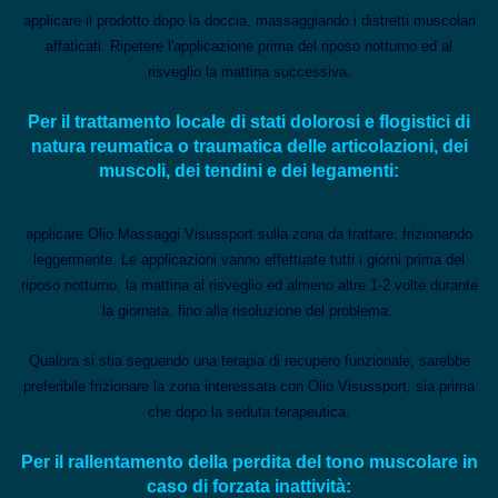
applicare il prodotto dopo la doccia, massaggiando i distretti muscolari
affaticati. Ripetere l'applicazione prima del riposo notturno ed al
risveglio la mattina successiva.
Per il trattamento locale di stati dolorosi e flogistici di
natura reumatica o traumatica delle articolazioni, dei
muscoli, dei tendini e dei legamenti:
applicare Olio Massaggi Visussport sulla zona da trattare, frizionando
leggermente. Le applicazioni vanno effettuate tutti i giorni prima del
riposo notturno, la mattina al risveglio ed almeno altre 1-2 volte durante
la giornata, fino alla risoluzione del problema.
Qualora si stia seguendo una terapia di recupero funzionale, sarebbe
preferibile frizionare la zona interessata con Olio Visussport, sia prima
che dopo la seduta terapeutica.
Per il rallentamento della perdita del tono muscolare in
caso di forzata inattività: