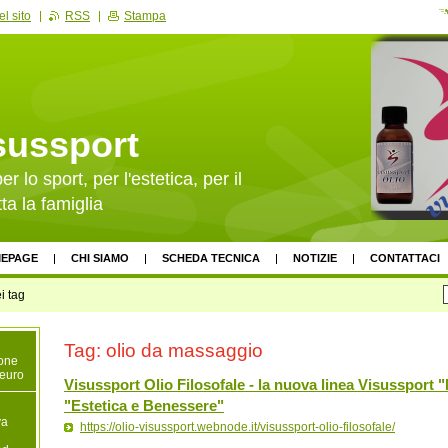
l sito
RSS
Stampa
sussport
er lo sport, per l'estetica, per il
ta la famiglia
EPAGE
CHI SIAMO
SCHEDA TECNICA
NOTIZIE
CONTATTACI
i tag
Tag: olio da massaggio
ione
 euro
Visussport Olio Filosofale - la nuova linea Visusspor
"Estetica e Benessere"
va
https://olio-visussport.webnode.it/visussport-olio-filosofale/