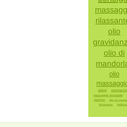
massagg
rilassant
olio
gravidan
olio di
mandorl
olio
massaggi
dolori
prestazio
massaggio neonatale
mamma
olio da mass
benessere
bellezz