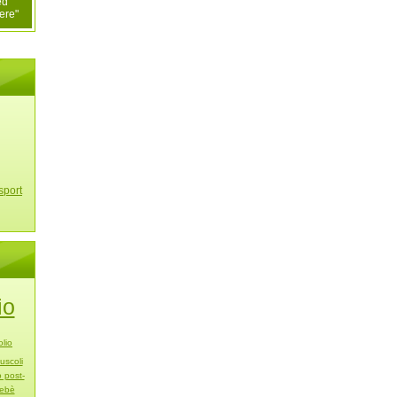
ed
ere"
sport
io
olio
uscoli
o post-
ebè