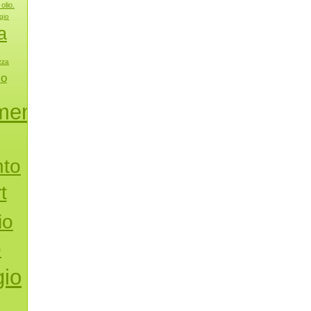
olio.
gio
a
zza
io
mento
nto
t
io
o
io
i