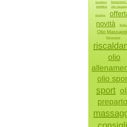
benessere. 
bambino
estetica
olio massag
offert
sportivo
novità
Belle
Olio Massagg
Benessere
riscalda
olio
allename
olio spor
sport
ol
prepart
massagg
consigl