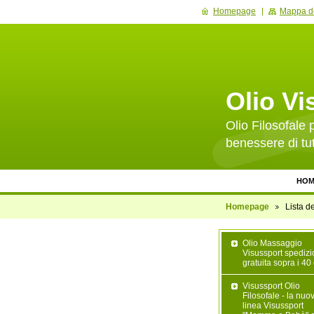
Homepage
Mappa de
Olio Vi
Olio Filosofale p
benessere di tut
HOM
Homepage
Lista de
Olio Massaggio
Visussport spediz
gratuita sopra i 40
Visussport Olio
Filosofale - la nuo
linea Visussport