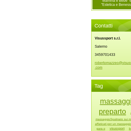
"Mamma e Bebè" 
"Estetica e Beness
Contatti
Visussport s.r.l.
Salerno
3459701433
robertom
azzeo@vi
sus
.com
Tag
massagg
preparto
massaggioSpalmato sui m
affaticati per un massaggi
visussport
gara o
b