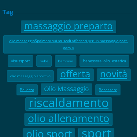
Tag
massaggio preparto
olio massaggioSpalmato sui muscoli affaticati per un massaggio post-
gara o
visussport
benessere. olio. estetica
bebè
bambino
offerta
novità
olio massaggio sportivo
Olio Massaggio
Bellezza
Benessere
riscaldamento
olio allenamento
sport
olio sport