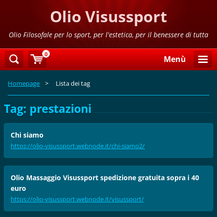
Olio Visussport
Olio Filosofale per lo sport, per l'estetica, per il benessere di tutta
la famiglia
0
Menù
Homepage
>
Lista dei tag
Tag: prestazioni
Chi siamo
https://olio-visussport.webnode.it/chi-siamo2/
Olio Massaggio Visussport spedizione gratuita sopra i 40
euro
https://olio-visussport.webnode.it/visussport/