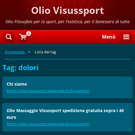
Olio Visussport
Olio Filosofale per lo sport, per l'estetica, per il benessere di tutta
la famiglia
0
Menù
Homepage
>
Lista dei tag
Tag: dolori
Chi siamo
https://olio-visussport.webnode.it/chi-siamo2/
Olio Massaggio Visussport spedizione gratuita sopra i 40
euro
https://olio-visussport.webnode.it/visussport/