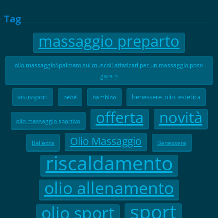
Tag
massaggio preparto
olio massaggioSpalmato sui muscoli affaticati per un massaggio post-
gara o
visussport
benessere. olio. estetica
bebè
bambino
offerta
novità
olio massaggio sportivo
Olio Massaggio
Bellezza
Benessere
riscaldamento
olio allenamento
sport
olio sport