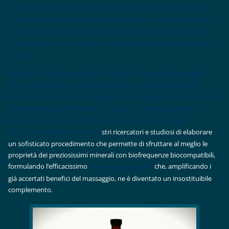
fattore innovativo nell'ambito del supporto alla prestazione sportiva.
Tutto questo in seguito ai grandissimi benefici e vantaggi avuti dagli
atleti che hanno utilizzato il nostro Olio Massaggi Visussport come
complemento per le loro sedute di massaggio pre e post-prestazione
atletica.
Negli anni che hanno preceduto la nascita del marchio
Visussport
,
siamo sempre stati consapevoli delle enormi capacità naturali dei
preziosissimi minerali con biofrequenze biocompatibili che sono il plus-
valore della nostra formulazione, ma mai ci saremmo aspettati che
potessero rivelarsi così determinanti per le prestazioni degli
Tutto ciò
permesso ai no
stri ricercatori e studiosi di elaborare
atleti.
un sofisticato procedimento che permette di sfruttare al meglio le
proprietà dei preziosissimi minerali con biofrequenze biocompatibili,
formulando l’efficacissimo
che, amplificando i
Olio Massaggi Visussport
già accertati benefici del massaggio, ne è diventato un insostituibile
complemento.