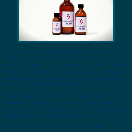
Tuttavia, la commercializzazione è stata preceduta da un periodo
abbastanza lungo durante il quale il nostro prodotto è stato
l'inseparabile compagno di allenamento, gara e post-prestazione di vari
atleti di spicco, di cui alcuni seguiti dal preparatore atletico
Massimo
Matrone
e dallo staff Psico-Pedagogico formato dal
Dott. Francesco
Domini
e dalla
Dott.ssa Marialetizia Veniace
.
Le prime testimonianze positive degli atleti hanno fatto scattare, in
parallelo al monitoraggio sugli sportivi, una serie di test di carattere
scientifico, effettuati in prestigiosi centri da riconosciuti specialisti della
medicina tradizionale e della strumentistica d’indagine.
Il nostro innovativo prodotto ci pone, così, all’avanguardia