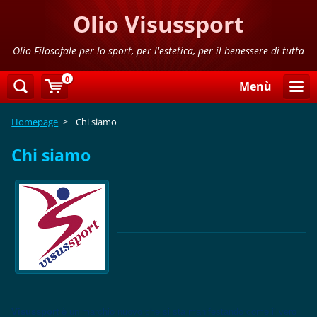
Olio Visussport
Olio Filosofale per lo sport, per l'estetica, per il benessere di tutta
la famiglia
0
Menù
Homepage
>
Chi siamo
Chi siamo
Visussport
è un marchio nuovo che si sta manifestando come il vero