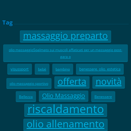
Tag
massaggio preparto
olio massaggioSpalmato sui muscoli affaticati per un massaggio post-
gara o
visussport
benessere. olio. estetica
bebè
bambino
offerta
novità
olio massaggio sportivo
Olio Massaggio
Bellezza
Benessere
riscaldamento
olio allenamento