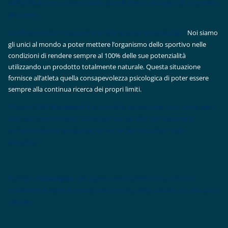
nell’affollatissimo universo delle aziende che si occupano di supportare
gli sportivi.
Noi siamo
La differenza tra Visussport e le altre aziende è sostanziale.
gli unici al mondo a poter mettere l’organismo dello sportivo nelle
condizioni di rendere sempre al 100% delle sue potenzialità
utilizzando un prodotto totalmente naturale. Questa situazione
fornisce all’atleta quella consapevolezza psicologica di poter essere
sempre alla continua ricerca dei propri limiti.
Il nostro Staff
Visussport
è a completa disposizione, così come per i
suoi atleti professionisti, anche per tutti gli altri, dal dilettante al
semplice sportivo amatoriale, ed anche per lo sportivo “della
domenica”.
Rivolgiti a
Visussport
per capire come ottenere il tuo massimo
rendimento durante la prestazione sportiva, nella maniera più efficace e
naturale.