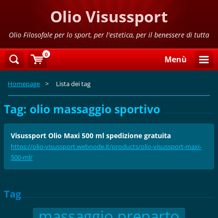
Olio Visussport
Olio Filosofale per lo sport, per l'estetica, per il benessere di tutta
la famiglia
0
Menù
Homepage
>
Lista dei tag
Tag: olio massaggio sportivo
Visussport Olio Maxi 500 ml spedizione gratuita
https://olio-visussport.webnode.it/products/olio-visussport-maxi-
500-ml/
Tag
massaggio preparto