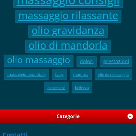
massaggio rilassante
olio gravidanza
olio di mandorla
olio massaggio
dolori
prestazioni
massaggio neonatale
mamma
baby
olio da massaggio
benessere
bellezza
Categorie
Contatti