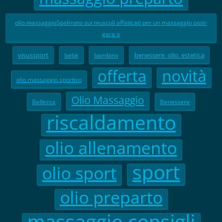
olio massaggioSpalmato sui muscoli affaticati per un massaggio post-
gara o
visussport
benessere. olio. estetica
bebè
bambino
offerta
novità
olio massaggio sportivo
Olio Massaggio
Bellezza
Benessere
riscaldamento
olio allenamento
sport
olio sport
olio preparto
massaggio consigli