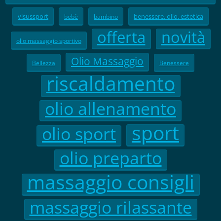
visussport
benessere. olio. estetica
bebè
bambino
offerta
novità
olio massaggio sportivo
Olio Massaggio
Bellezza
Benessere
riscaldamento
olio allenamento
sport
olio sport
olio preparto
massaggio consigli
massaggio rilassante