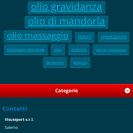
olio gravidanza
olio di mandorla
olio massaggio
dolori
prestazioni
massaggio neonatale
mamma
baby
olio da massaggio
benessere
bellezza
Categorie
Contatti
Visussport s.r.l.
Salerno