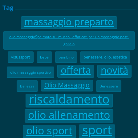
Tag
massaggio preparto
olio massaggioSpalmato sui muscoli affaticati per un massaggio post-
gara o
visussport
benessere. olio. estetica
bebè
bambino
offerta
novità
olio massaggio sportivo
Olio Massaggio
Bellezza
Benessere
riscaldamento
olio allenamento
sport
olio sport