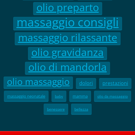
olio preparto
massaggio consigli
massaggio rilassante
olio gravidanza
olio di mandorla
olio massaggio
dolori
prestazioni
massaggio neonatale
mamma
baby
olio da massaggio
benessere
bellezza