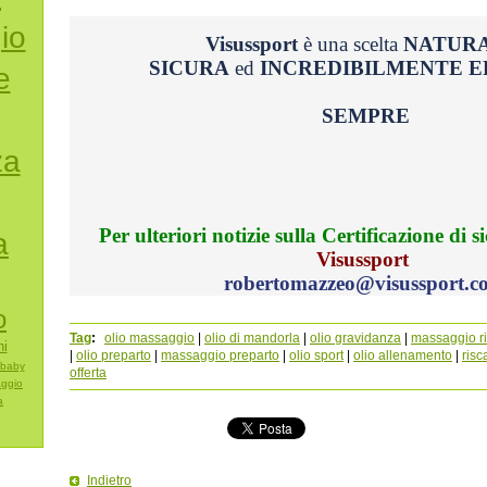
io
Visussport
è una scelta
NATURA
SICURA
ed
INCREDIBILMENTE E
e
SEMPRE
za
Per ulteriori notizie sulla Certificazione di s
a
Visussport
robertomazzeo@visussport.c
o
Tag
:
olio massaggio
|
olio di mandorla
|
olio gravidanza
|
massaggio ri
ni
|
olio preparto
|
massaggio preparto
|
olio sport
|
olio allenamento
|
ris
baby
offerta
aggio
a
Indietro