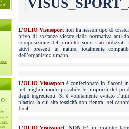
ed
ere"
L’OLIO Visussport
non ha nessun tipo di tossici
privo di sostanze vietate dalla normativa anti-
composizione del prodotto sono stati utilizzati i
attivi presenti in natura, totalmente compati
dell’organismo umano.
sport
L’OLIO Visussport
è confezionato in flaconi in
nel miglior modo possibile le proprietà del prod
degli ingredienti. Si è volutamente evitato l’util
io
plastica la cui alta tossicità non rientra nei canon
finali.
olio
uscoli
o post-
L’OLIO Visussport
NON E’
un prodotto farma
ebè