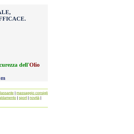
LE,
FFICACE.
icurezza dell'
Olio
om
lassante
|
massaggio consigli
caldamento
|
sport
|
novità
|