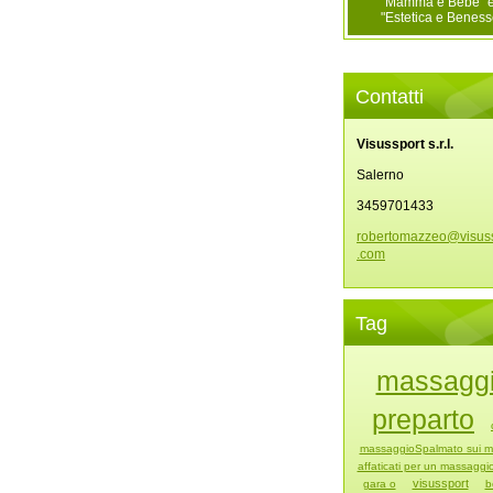
"Mamma e Bebè" 
"Estetica e Beness
Contatti
Visussport s.r.l.
Salerno
3459701433
robertom
azzeo@vi
sus
.com
Tag
massagg
preparto
massaggioSpalmato sui m
affaticati per un massaggi
visussport
gara o
b