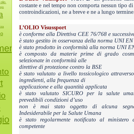
olio.
costante e nel tempo non comporta nessun tipo di e
gio
controindicazioni, ne a breve e ne a lungo termine
a
L’OLIO Visussport
zza
io
è conforme alla Direttiva CEE 76/768 e successiv
è stato gestito in osservanza della norma UNI 
mento
è stato prodotto in conformità alla norma UNI 
è composto da materie prime di grado cosme
selezionate in conformità alle
direttive di protezione contro la BSE
nto
è stato valutato a livello tossicologico attraverso
ingredienti, alla frequenza di
t
applicazione e alla quantità applicata
è stato valutato SICURO per la salute uma
io
prevedibili condizioni d’uso
o
non è mai stato oggetto di alcuna segnal
Indesiderabile per la Salute Umana
io
è stato regolarmente notificato al ministero
competente
i