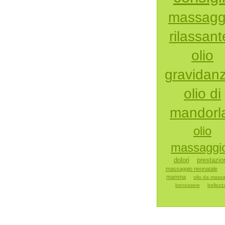
massagg
rilassant
olio
gravidan
olio di
mandorl
olio
massaggi
dolori
prestazio
massaggio neonatale
mamma
olio da mass
benessere
bellezz