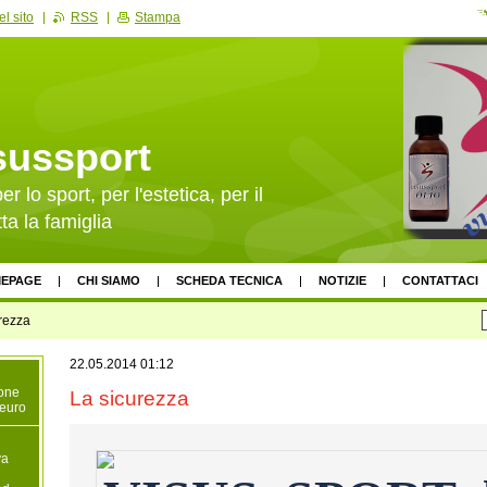
l sito
RSS
Stampa
sussport
er lo sport, per l'estetica, per il
ta la famiglia
EPAGE
CHI SIAMO
SCHEDA TECNICA
NOTIZIE
CONTATTACI
rezza
22.05.2014 01:12
ione
La sicurezza
 euro
va