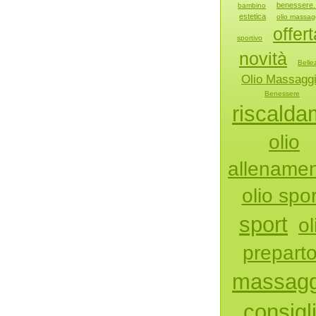
benessere. 
bambino
estetica
olio massag
offert
sportivo
novità
Belle
Olio Massagg
Benessere
riscalda
olio
allename
olio spor
sport
ol
prepart
massagg
consigl