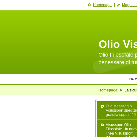
Homepage
Mappa de
Olio Vi
Olio Filosofale p
benessere di tut
HOM
Homepage
>
La sicu
Olio Massaggio
Visussport spediz
gratuita sopra i 40
Visussport Olio
Filosofale - la nuo
linea Visussport