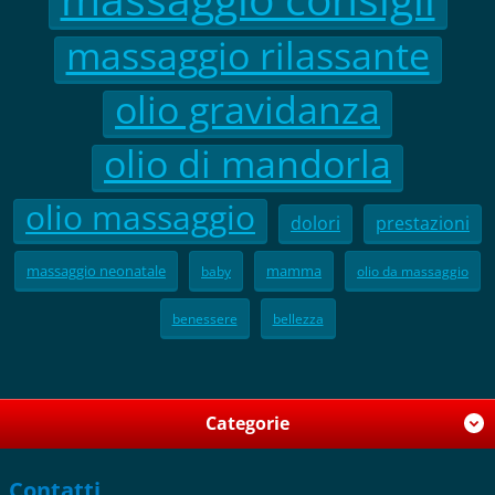
massaggio rilassante
olio gravidanza
olio di mandorla
olio massaggio
dolori
prestazioni
massaggio neonatale
mamma
baby
olio da massaggio
benessere
bellezza
Categorie
Contatti