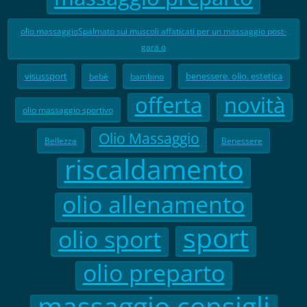
olio massaggioSpalmato sui muscoli affaticati per un massaggio post-
gara o
visussport
benessere. olio. estetica
bebè
bambino
offerta
novità
olio massaggio sportivo
Olio Massaggio
Bellezza
Benessere
riscaldamento
olio allenamento
sport
olio sport
olio preparto
massaggio consigli