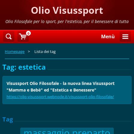
Olio Visussport
Olio Filosofale per lo sport, per l'estetica, per il benessere di tutta
la famiglia
0
Menù
Homepage
>
Lista dei tag
Tag: estetica
Visussport Olio Filosofale - la nuova linea Visussport
"Mamma e Bebè" ed "Estetica e Benessere"
https://olio-visussport.webnode.it/visussport-olio-filosofale/
Tag
massaggio preparto